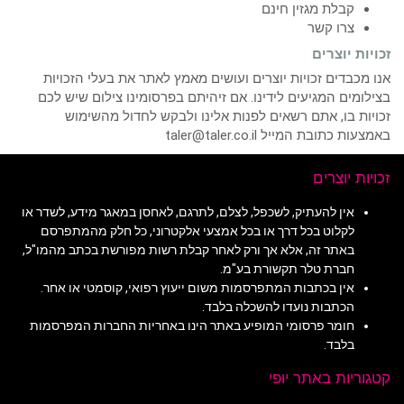
קבלת מגזין חינם
צרו קשר
זכויות יוצרים
אנו מכבדים זכויות יוצרים ועושים מאמץ לאתר את בעלי הזכויות
בצילומים המגיעים לידינו. אם זיהיתם בפרסומינו צילום שיש לכם
זכויות בו, אתם רשאים לפנות אלינו ולבקש לחדול מהשימוש
באמצעות כתובת המייל taler@taler.co.il
זכויות יוצרים
אין להעתיק, לשכפל, לצלם, לתרגם, לאחסן במאגר מידע, לשדר או
לקלוט בכל דרך או בכל אמצעי אלקטרוני, כל חלק מהמתפרסם
באתר זה, אלא אך ורק לאחר קבלת רשות מפורשת בכתב מהמו"ל,
חברת טלר תקשורת בע"מ.
אין בכתבות המתפרסמות משום ייעוץ רפואי, קוסמטי או אחר.
הכתבות נועדו להשכלה בלבד.
חומר פרסומי המופיע באתר הינו באחריות החברות המפרסמות
בלבד.
קטגוריות באתר יופי