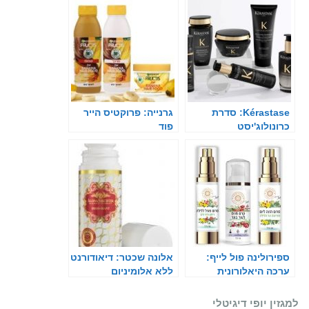
Kérastase: סדרת
גרנייה: פרוקטיס הייר
כרונולוג'יסט
פוד
ספירולינה פול לייף:
אלונה שכטר: דיאודורנט
ערכה היאלורונית
ללא אלומיניום
למגזין יופי דיגיטלי