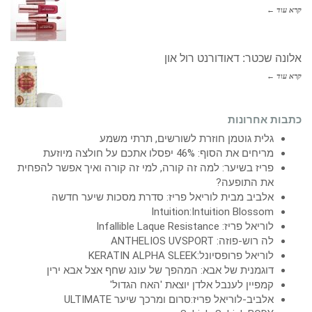
קרא עוד ←
אלונה שכטר: דאודורנט רול און
קרא עוד ←
כתבות אחרונות
גלית גוטמן חוזרת לשורשים, תרתי משמע
מריחים את הסוף: 46% יפסלו אתכם על חולצה מיוזעת
פריז בשיער: למה זה קורה, למי זה קורה ואיך אפשר להפחית
את התופעה?
אלביב מבית לוריאל פריז: סדרת מסכות שיער חדשה
Intuition:Intuition Blossom
לוריאל פריז: Infallible Laque Resistance
לה רוש-פוזה: ANTHELIOS UVSPORT
לוריאל פרופסיונל:KERATIN ALPHA SLEEK
דוגמנית של אבא: המהפך של עונג שחף אצל אבא ירין
קמפיין לענבל אלדן יוצאת 'האח הגדול'
אלביב-לוריאל פריז:סרום ומרכך שיער ULTIMATE