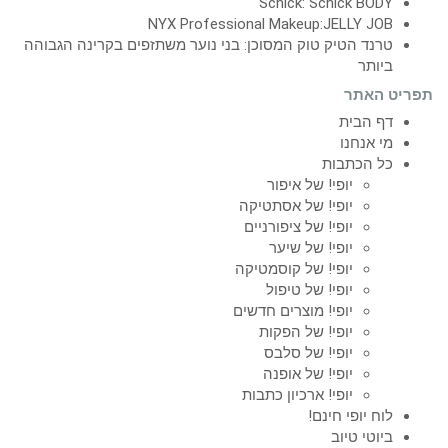
Schick: Schick BODY
NYX Professional Makeup:JELLY JOB
טרנד הטיק טוק המסוכן: בני נוער משתזפים בקרינה הגבוהה
ביותר
תפריט האתר
דף הבית
מי אנחנו
כל הכתבות
יופי! של איפור
יופי! של אסתטיקה
יופי! של ציפורניים
יופי! של שיער
יופי! של קוסמטיקה
יופי! של טיפול
יופי! מוצרים חדשים
יופי! של הפקות
יופי! של סלבס
יופי! של אופנה
יופי! ארכיון כתבות
לוח יופי חינם!
ביוטי טיוב