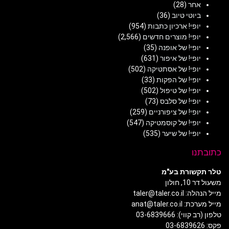
אחר
(28)
ביוטי טיוב
(36)
יופי! ארכיון כתבות
(954)
יופי! מוצרים חדשים
(2,566)
יופי! של אופנה
(35)
יופי! של איפור
(631)
יופי! של אסתטיקה
(502)
יופי! של הפקות
(33)
יופי! של טיפול
(502)
יופי! של סלבס
(73)
יופי! של ציפורניים
(259)
יופי! של קוסמטיקה
(547)
יופי! של שיער
(535)
כתובתנו
טלר תקשורת בע"מ
משעול דר 10, חולון
מייל הנהלה: taler@taler.co.il
מייל מערכת: anat@taler.co.il
טלפון (רב קווי): 03-6839666
פקס: 03-6839626