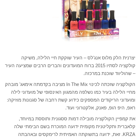
יצרנית הלק מלוס אנג'לס – העיר שוקקת חיי הלילה, משיקה
קולקציה לסתיו 2015 ברוח המועדונים והברים הרבים שמציעה העיר
– שהוליווד שוכנת במרכזה.
הקולקציה שזכתה לכינוי In The Mix מציבה בקדמתה אימאג' מובהק
מחיי הלילה בעיר כמו נשלפה מהמגוון האינסופי של מועדוני לילה
ומועדוני הריקודים המספקים כידוע קשת רחבה של סגנונות מוזיקה:
ראפ, היפ הופ, פאנק, אלקטרוני ועוד.
את קמפיין הקולקציה מובילה דמות ססגונית ותוססת במיוחד,
קלאברית ותקליטנית מקומית ידועה המוכרת בשם הבימתי שלה
KRZA. זאת, ידועה בתשוקתה האמיתית לרימקסים ובאהבתה