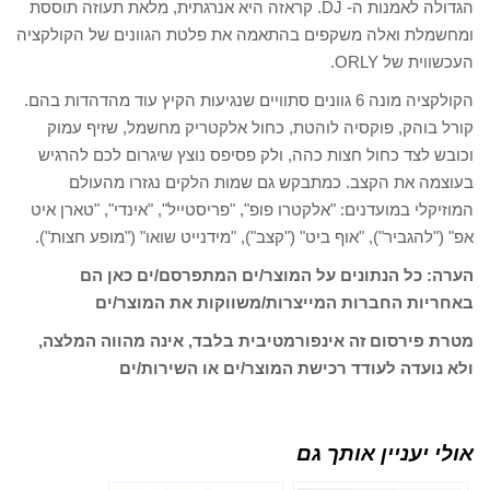
הגדולה לאמנות ה- DJ. קראזה היא אנרגתית, מלאת תעוזה תוססת
ומחשמלת ואלה משקפים בהתאמה את פלטת הגוונים של הקולקציה
העכשווית של ORLY.
הקולקציה מונה 6 גוונים סתוויים שנגיעות הקיץ עוד מהדהדות בהם.
קורל בוהק, פוקסיה לוהטת, כחול אלקטריק מחשמל, שזיף עמוק
וכובש לצד כחול חצות כהה, ולק פסיפס נוצץ שיגרום לכם להרגיש
בעוצמה את הקצב. כמתבקש גם שמות הלקים נגזרו מהעולם
המוזיקלי במועדנים: "אלקטרו פופ", "פריסטייל", "אינדי", "טארן איט
אפ" ("להגביר"), "אוף ביט" ("קצב"), "מידנייט שואו" ("מופע חצות").
הערה: כל הנתונים על המוצר/ים המתפרסם/ים כאן הם
באחריות החברות המייצרות/משווקות את המוצר/ים
מטרת פירסום זה אינפורמטיבית בלבד, אינה מהווה המלצה,
ולא נועדה לעודד רכישת המוצר/ים או השירות/ים
אולי יעניין אותך גם