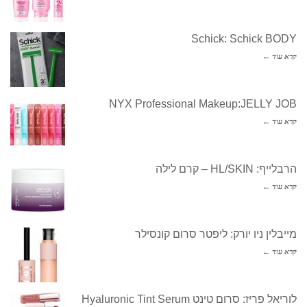
Schick: Schick BODY
קרא עוד ←
NYX Professional Makeup:JELLY JOB
קרא עוד ←
הרבלייף: HL/SKIN – קרם לילה
קרא עוד ←
מייבלין ניו יורק: ליפטר סרום קונסילר
קרא עוד ←
לוריאל פריז: סרום טינט Hyaluronic Tint Serum