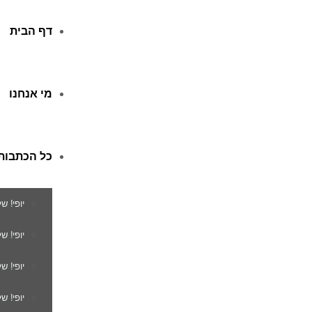
דף הבית
מי אנחנו
כל הכתבות
יופי! ש
יופי! 
יופי! ש
יופי! ש