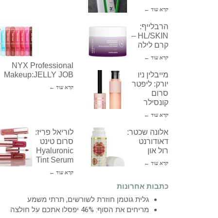
קרא עוד ←
הרבלייף:
HL/SKIN –
קרם לילה
קרא עוד ←
NYX Professional
מייבלין ניו
Makeup:JELLY JOB
יורק: ליפטר
קרא עוד ←
סרום
קונסילר
קרא עוד ←
אלונה שכטר:
לוריאל פריז:
דאודורנט
סרום טינט
רול און
Hyaluronic
Tint Serum
קרא עוד ←
קרא עוד ←
כתבות אחרונות
גלית גוטמן חוזרת לשורשים, תרתי משמע
מריחים את הסוף: 46% יפסלו אתכם על חולצה