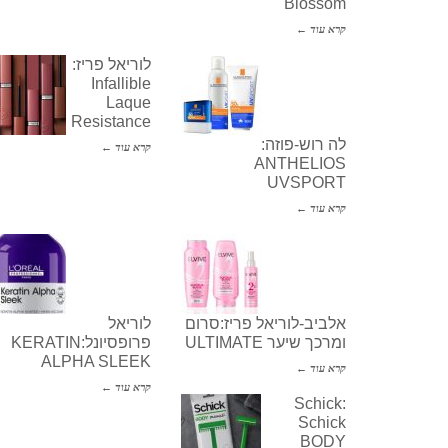
Blossom
קרא עוד ←
לוריאל פריז:
Infallible
Laque
Resistance
לה רוש-פוזה:
קרא עוד ←
ANTHELIOS
UVSPORT
קרא עוד ←
אלביב-לוריאל פריז:סרום
לוריאל
ומרכך שיער ULTIMATE
פרופסיונל:KERATIN
ALPHA SLEEK
קרא עוד ←
קרא עוד ←
Schick:
Schick
BODY