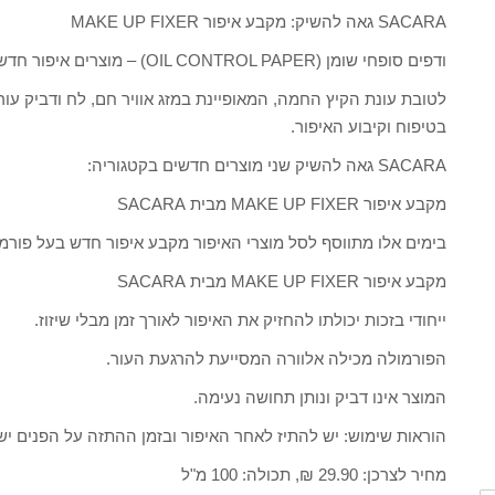
SACARA גאה להשיק: מקבע איפור MAKE UP FIXER
ודפים סופחי שומן (OIL CONTROL PAPER) – מוצרים איפור חדשים לעונת הקיץ
לטובת עונת הקיץ החמה, המאופיינת במזג אוויר חם, לח ודביק עו
בטיפוח וקיבוע האיפור.
SACARA גאה להשיק שני מוצרים חדשים בקטגוריה:
מקבע איפור MAKE UP FIXER מבית SACARA
בימים אלו מתווסף לסל מוצרי האיפור מקבע איפור חדש בעל פורמו
מקבע איפור MAKE UP FIXER מבית SACARA
ייחודי בזכות יכולתו להחזיק את האיפור לאורך זמן מבלי שיזוז.
הפורמולה מכילה אלוורה המסייעת להרגעת העור.
המוצר אינו דביק ונותן תחושה נעימה.
הוראות שימוש: יש להתיז לאחר האיפור ובזמן ההתזה על הפנים יש 
מחיר לצרכן: 29.90 ₪, תכולה: 100 מ"ל