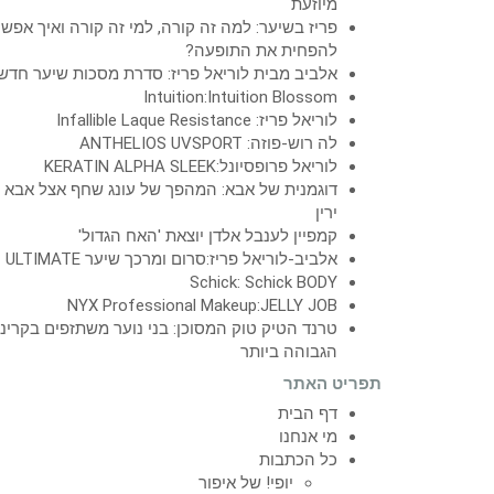
מיוזעת
פריז בשיער: למה זה קורה, למי זה קורה ואיך אפש
להפחית את התופעה?
אלביב מבית לוריאל פריז: סדרת מסכות שיער חדש
Intuition:Intuition Blossom
לוריאל פריז: Infallible Laque Resistance
לה רוש-פוזה: ANTHELIOS UVSPORT
לוריאל פרופסיונל:KERATIN ALPHA SLEEK
דוגמנית של אבא: המהפך של עונג שחף אצל אבא
ירין
קמפיין לענבל אלדן יוצאת 'האח הגדול'
אלביב-לוריאל פריז:סרום ומרכך שיער ULTIMATE
Schick: Schick BODY
NYX Professional Makeup:JELLY JOB
טרנד הטיק טוק המסוכן: בני נוער משתזפים בקרינ
הגבוהה ביותר
תפריט האתר
דף הבית
מי אנחנו
כל הכתבות
יופי! של איפור