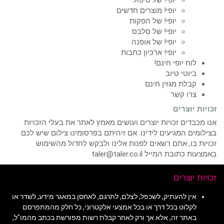
יופי! מוצרים חדשים
יופי! של הפקות
יופי! של סלבס
יופי! של אופנה
יופי! ארכיון כתבות
לוח יופי חינם!
ביוטי טיוב
קבלת מגזין חינם
צרו קשר
זכויות יוצרים
אנו מכבדים זכויות יוצרים ועושים מאמץ לאתר את בעלי הזכויות
בצילומים המגיעים לידינו. אם זיהיתם בפרסומינו צילום שיש לכם
זכויות בו, אתם רשאים לפנות אלינו ולבקש לחדול מהשימוש
באמצעות כתובת המייל taler@taler.co.il
זכויות יוצרים
אין להעתיק, לשכפל, לצלם, לתרגם, לאחסן במאגר מידע, לשדר או
לקלוט בכל דרך או בכל אמצעי אלקטרוני, כל חלק מהמתפרסם
באתר זה, אלא אך ורק לאחר קבלת רשות מפורשת בכתב מהמו"ל,