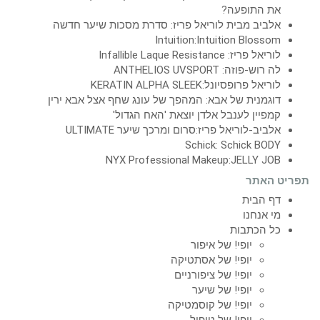
את התופעה?
אלביב מבית לוריאל פריז: סדרת מסכות שיער חדשה
Intuition:Intuition Blossom
לוריאל פריז: Infallible Laque Resistance
לה רוש-פוזה: ANTHELIOS UVSPORT
לוריאל פרופסיונל:KERATIN ALPHA SLEEK
דוגמנית של אבא: המהפך של עונג שחף אצל אבא ירין
קמפיין לענבל אלדן יוצאת 'האח הגדול'
אלביב-לוריאל פריז:סרום ומרכך שיער ULTIMATE
Schick: Schick BODY
NYX Professional Makeup:JELLY JOB
תפריט האתר
דף הבית
מי אנחנו
כל הכתבות
יופי! של איפור
יופי! של אסתטיקה
יופי! של ציפורניים
יופי! של שיער
יופי! של קוסמטיקה
יופי! של טיפול