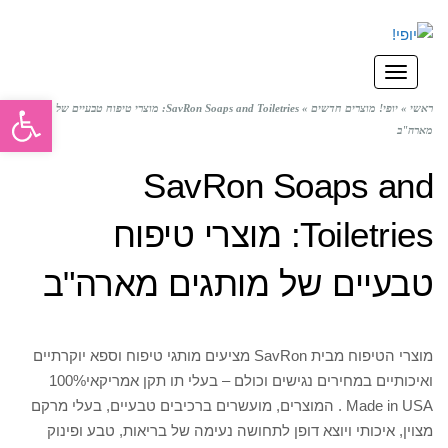
תפריט
פתח סרגל
ראשי
»
יופי! מוצרים חדשים
»
SavRon Soaps and Toiletries: מוצרי טיפוח טבעיים של מותגים
מארה"ב
SavRon Soaps and
Toiletries: מוצרי טיפוח
טבעיים של מותגים מארה"ב
מוצרי הטיפוח מבית SavRon מציעים מותגי טיפוח וספא יוקרתיים
ואיכותיים במחירים נגישים וכולם – בעלי תו תקן אמריקאי100%
Made in USA . המוצרים, מועשרים ברכיבים טבעיים, בעלי מרקם
מצוין, איכותי ויוצא דופן לתחושה נעימה של בריאות, טבע ופינוק