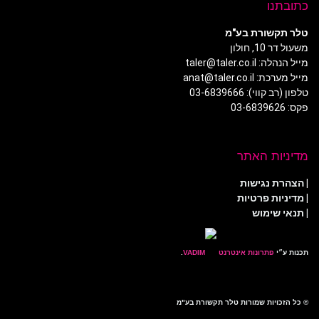
כתובתנו
טלר תקשורת בע"מ
משעול דר 10, חולון
מייל הנהלה: taler@taler.co.il
מייל מערכת: anat@taler.co.il
טלפון (רב קווי): 03-6839666
פקס: 03-6839626
מדיניות האתר
|
הצהרת נגישות
|
מדיניות פרטיות
| תנאי שימוש
תכנות ע״י
פתרונות אינטרנט
.
© כל הזכויות שמורות טלר תקשורת בע"מ