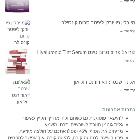
קרא עוד ←
מייבלין ניו יורק: ליפטר סרום קונסילר
קרא עוד ←
לוריאל פריז: סרום טינט Hyaluronic Tint Serum
קרא עוד ←
אלונה שכטר: דאודורנט רול און
קרא עוד ←
כתבות אחרונות
להישאר פוטוגנית גם כשחם ולח: מדריך הקיץ לאיפור
גלית גוטמן חוזרת לשורשים, תרתי משמע
מריחים את הסוף: 46% יפסלו אתכם על חולצה מיוזעת
פריז בשיער: למה זה קורה, למי זה קורה ואיך אפשר להפחית