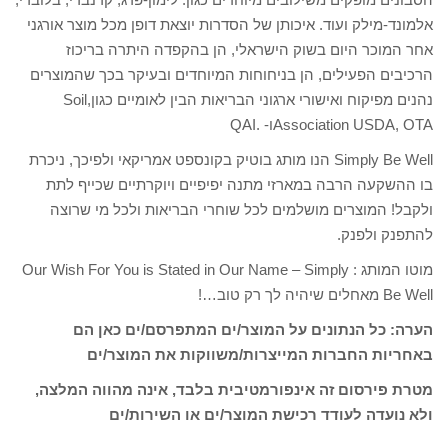
אלמונד-מילק ועוד. איכותן של הסדרות יוצאת דופן מכל מוצר אורגני
אחר המוכר היום בשוק הישראלי, הן בהקפדה היתרה בריכוז
הרכיבים הפעילים, הן בניחוחות המיוחדים ובעיקר בכך שהמוצרים
נהנים מפיקוח ואישורי ארגוני הבריאות הבין לאומיים כגון,Soil
Association USDA, OTAו- .QAI
Simply Be Well הנו מותג בוטיק בקונספט אמריקאי ולפיכך, ניכרת
בו ההשקעה הרבה במארזי מתנה יפיפיים ויוקרתיים שכייף לתת
ולקבל! המוצרים מושלמים לכל שוחרי הבריאות ולכל מי שרוצה
להתפנק ולפנק.
מוטו המותג : Our Wish For You is Stated in Our Name – Simply
Be Well מאחלים שיהיה לך רק טוב…!
הערה: כל הנתונים על המוצר/ים המתפרסם/ים כאן הם
באחריות החברות המייצרות/משווקות את המוצר/ים
מטרת פירסום זה אינפורמטיבית בלבד, אינה מהווה המלצה,
ולא נועדה לעודד רכישת המוצר/ים או השירות/ים