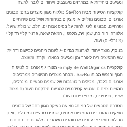
ומגיעים ביחידות או במארזים מעוצבים וייחודיים לגבר ולאשה.
קולקציות הטיפוח מבית SavRon כוללות מגוון מוצרים בהם: סבונים
אורגניים, סבונים נוזליים או מוצקים בניחוחות ושילובים פירותיים
ופרחיים, סבוני פילינג ולחות על בסיס אצות ים, חלב, שיבולת שועל,
אלוורה, חוחובה, שמן זית, מלפפון, חמאת שיאה, פרנץ' קליי רד קליי
(מינרלי-ים) ועוד.
בנוסף, מוצר ייחודי לארונות בגדים -גיליונות ריחניים לבישום ודחיית
עש המפיצים ריח לאורך זמן ומגיעים במארז יוקרתי ומעוצב.
קולקציית Simply Be Well Organics- מוצרי גוף אורגניים לטיפוח
הגוף והנפש מביתSavRon : מבחר מוצרים המיוצרים ממרכיבים
אורגניים בלבד, ומכילים ריכוז גבוה של שמנים טבעיים ומינרלים,
תמציות צמחים ואנטיאוקסידנטים למניעת הזדקנות העור (חומצות
אמינו, פפטידים, מיצויי פירות ועוד).
הסדרה הטבעית של המותג מציעה בעיקר מגוון רחב של סבונים
מוצקים המורכבים מתמציות צמחים, שמנים טבעיים ומינרלים, ואינן
מכילות חומרי צבע וריח או חומרים משמרים ומלאכותיים. ניחוחות
הסבונים מופקים משילובים מיוחדים כגון: לימון-פרג, קרנברי, בלוברי,