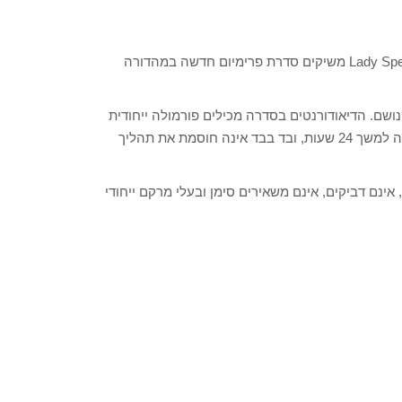
ממש בשיאו של הקיץ מותגי הדיאודורנטים Speed stick ו Lady Speed stick משיקים סדרת פרימיום חדשה במהדורה
נותר יבש ונושם. הדיאודורנטים בסדרה מכילים פורמולה ייחודית
בעלת טכנולוגיית "רשת הגנה" המעניקה הגנה אפקטיבית מפני זיעה למשך 24 שעות, ובד בבד אינה חוסמת את תהליך
 אינם דביקים, אינם משאירים סימן ובעלי מרקם ייחודי