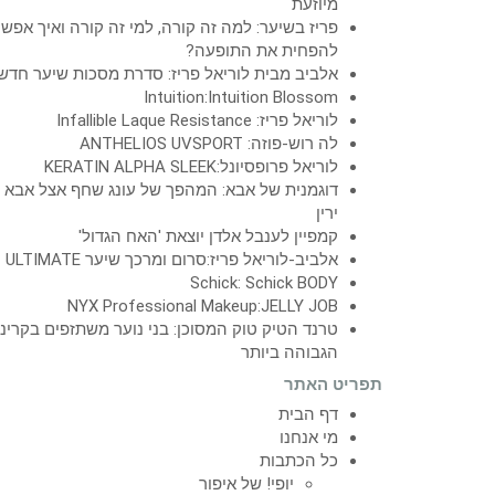
מיוזעת
פריז בשיער: למה זה קורה, למי זה קורה ואיך אפש
להפחית את התופעה?
אלביב מבית לוריאל פריז: סדרת מסכות שיער חדש
Intuition:Intuition Blossom
לוריאל פריז: Infallible Laque Resistance
לה רוש-פוזה: ANTHELIOS UVSPORT
לוריאל פרופסיונל:KERATIN ALPHA SLEEK
דוגמנית של אבא: המהפך של עונג שחף אצל אבא
ירין
קמפיין לענבל אלדן יוצאת 'האח הגדול'
אלביב-לוריאל פריז:סרום ומרכך שיער ULTIMATE
Schick: Schick BODY
NYX Professional Makeup:JELLY JOB
טרנד הטיק טוק המסוכן: בני נוער משתזפים בקרינ
הגבוהה ביותר
תפריט האתר
דף הבית
מי אנחנו
כל הכתבות
יופי! של איפור