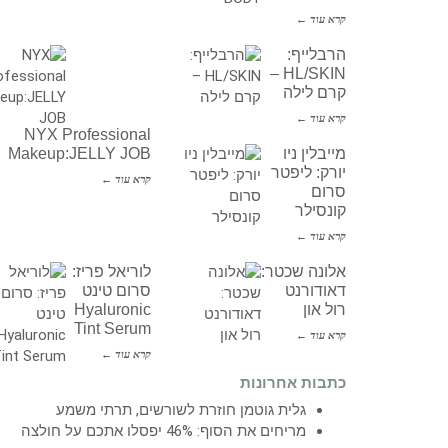
קרא עוד ←
הרבלייף:
HL/SKIN –
קרם לילה
קרא עוד ←
NYX Professional
מייבלין ניו
Makeup:JELLY JOB
יורק: ליפטר
קרא עוד ←
סרום
קונסילר
קרא עוד ←
אלונה שכטר:
לוריאל פריז:
דאודורנט
סרום טינט
רול און
Hyaluronic
Tint Serum
קרא עוד ←
קרא עוד ←
כתבות אחרונות
גלית גוטמן חוזרת לשורשים, תרתי משמע
מריחים את הסוף: 46% יפסלו אתכם על חולצה