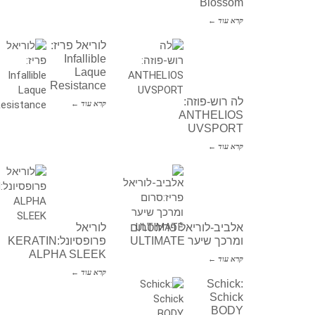
Blossom
קרא עוד ←
לוריאל פריז:
Infallible
Laque
Resistance
לה רוש-פוזה:
קרא עוד ←
ANTHELIOS
UVSPORT
קרא עוד ←
אלביב-לוריאל פריז:סרום
לוריאל
ומרכך שיער ULTIMATE
פרופסיונל:KERATIN
ALPHA SLEEK
קרא עוד ←
קרא עוד ←
Schick:
Schick
BODY