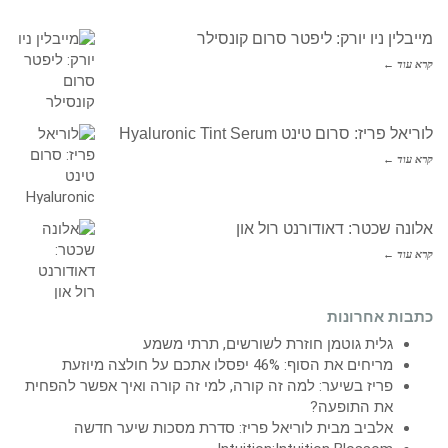
מייבלין ניו יורק: ליפטר סרום קונסילר
קרא עוד ←
לוריאל פריז: סרום טינט Hyaluronic Tint Serum
קרא עוד ←
אלונה שכטר: דאודורנט רול און
קרא עוד ←
כתבות אחרונות
גלית גוטמן חוזרת לשורשים, תרתי משמע
מריחים את הסוף: 46% יפסלו אתכם על חולצה מיוזעת
פריז בשיער: למה זה קורה, למי זה קורה ואיך אפשר להפחית
את התופעה?
אלביב מבית לוריאל פריז: סדרת מסכות שיער חדשה