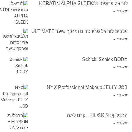
לוריאל פרופסיונל:KERATIN ALPHA SLEEK
קרא עוד ←
אלביב-לוריאל פריז:סרום ומרכך שיער ULTIMATE
קרא עוד ←
Schick: Schick BODY
קרא עוד ←
NYX Professional Makeup:JELLY JOB
קרא עוד ←
הרבלייף: HL/SKIN – קרם לילה
קרא עוד ←