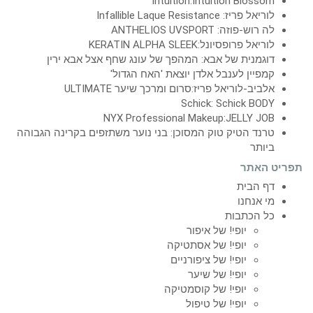
Intuition:Intuition Blossom
לוריאל פריז: Infallible Laque Resistance
לה רוש-פוזה: ANTHELIOS UVSPORT
לוריאל פרופסיונל:KERATIN ALPHA SLEEK
דוגמנית של אבא: המהפך של עונג שחף אצל אבא ירין
קמפיין לענבל אלדן יוצאת 'האח הגדול'
אלביב-לוריאל פריז:סרום ומרכך שיער ULTIMATE
Schick: Schick BODY
NYX Professional Makeup:JELLY JOB
טרנד הטיק טוק המסוכן: בני נוער משתזפים בקרינה הגבוהה
ביותר
תפריט האתר
דף הבית
מי אנחנו
כל הכתבות
יופי! של איפור
יופי! של אסתטיקה
יופי! של ציפורניים
יופי! של שיער
יופי! של קוסמטיקה
יופי! של טיפול