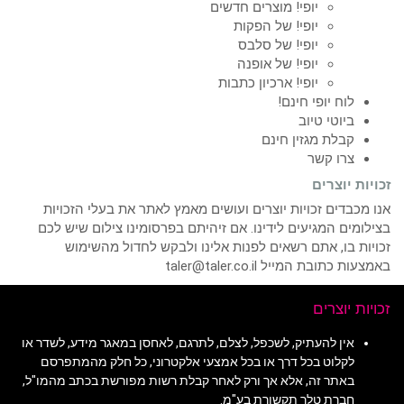
יופי! מוצרים חדשים
יופי! של הפקות
יופי! של סלבס
יופי! של אופנה
יופי! ארכיון כתבות
לוח יופי חינם!
ביוטי טיוב
קבלת מגזין חינם
צרו קשר
זכויות יוצרים
אנו מכבדים זכויות יוצרים ועושים מאמץ לאתר את בעלי הזכויות
בצילומים המגיעים לידינו. אם זיהיתם בפרסומינו צילום שיש לכם
זכויות בו, אתם רשאים לפנות אלינו ולבקש לחדול מהשימוש
באמצעות כתובת המייל taler@taler.co.il
זכויות יוצרים
אין להעתיק, לשכפל, לצלם, לתרגם, לאחסן במאגר מידע, לשדר או
לקלוט בכל דרך או בכל אמצעי אלקטרוני, כל חלק מהמתפרסם
באתר זה, אלא אך ורק לאחר קבלת רשות מפורשת בכתב מהמו"ל,
חברת טלר תקשורת בע"מ.