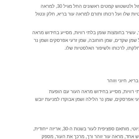
חדש מוולדה! – אמפולות הזנה ורד הבר ל-7 ימים – שמן פנים לטיפול ולטשטוש קמטים ראשונים החל מגיל 30, למראה
יות שלו ועל רכותו ותורם למראה עור בריא, חלק ונטול
 עשיר בחומצות שומן בלתי רוויות, מסייע בחידוש מראה
שמן שקדים, שמן חוחובה, שמן זרעי אפרסקים ושמן נר
לקתו, לרכותו ולשיפור האלסטיות שלו.
יא, חיוני וזוהר
י רוויות, מסייע בחידוש מראה העור עם הופעת
עי אפרסקים, שמן נר הלילה ושמן אבוקדו למניעת יובש
תועלות: אחד המוצרים הבולטים, הנמכרים והמסקרנים של ולדה ביוטי, מותאם ספציפית לעור בשנות ה-30, אריזה ייחודית,
ש אחד, מראה עור זוהר ורך, מרכך את העור, מספק