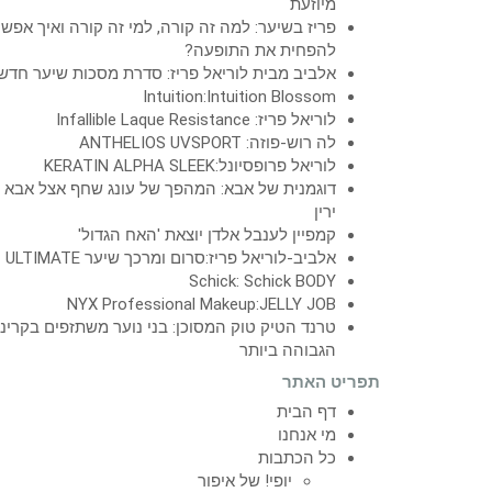
מיוזעת
פריז בשיער: למה זה קורה, למי זה קורה ואיך אפש
להפחית את התופעה?
אלביב מבית לוריאל פריז: סדרת מסכות שיער חדש
Intuition:Intuition Blossom
לוריאל פריז: Infallible Laque Resistance
לה רוש-פוזה: ANTHELIOS UVSPORT
לוריאל פרופסיונל:KERATIN ALPHA SLEEK
דוגמנית של אבא: המהפך של עונג שחף אצל אבא
ירין
קמפיין לענבל אלדן יוצאת 'האח הגדול'
אלביב-לוריאל פריז:סרום ומרכך שיער ULTIMATE
Schick: Schick BODY
NYX Professional Makeup:JELLY JOB
טרנד הטיק טוק המסוכן: בני נוער משתזפים בקרינ
הגבוהה ביותר
תפריט האתר
דף הבית
מי אנחנו
כל הכתבות
יופי! של איפור