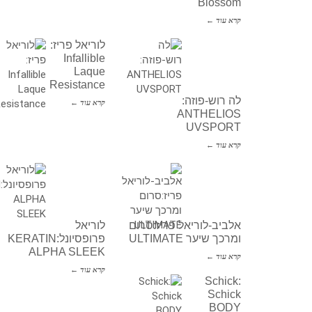
Blossom
קרא עוד ←
לוריאל פריז:
Infallible
Laque
Resistance
לה רוש-פוזה:
קרא עוד ←
ANTHELIOS
UVSPORT
קרא עוד ←
אלביב-לוריאל פריז:סרום
לוריאל
ומרכך שיער ULTIMATE
פרופסיונל:KERATIN
ALPHA SLEEK
קרא עוד ←
קרא עוד ←
Schick:
Schick
BODY