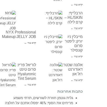
קרא עוד ←
הרבלייף:
HL/SKIN –
קרם לילה
קרא עוד ←
NYX Professional
מייבלין ניו
Makeup:JELLY JOB
יורק: ליפטר
קרא עוד ←
סרום
קונסילר
קרא עוד ←
אלונה שכטר:
לוריאל פריז:
דאודורנט
סרום טינט
רול און
Hyaluronic
Tint Serum
קרא עוד ←
קרא עוד ←
כתבות אחרונות
גלית גוטמן חוזרת לשורשים, תרתי משמע
מריחים את הסוף: 46% יפסלו אתכם על חולצה