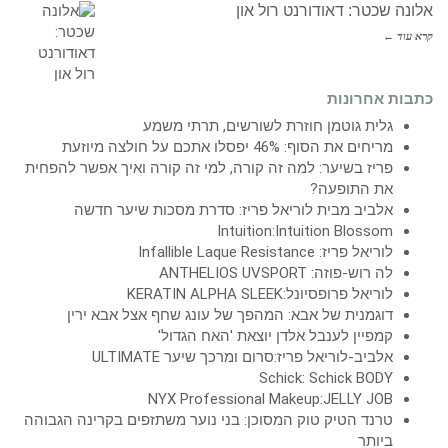
אלונה שכטר: דאודורנט רול און
קרא עוד ←
כתבות אחרונות
גלית גוטמן חוזרת לשורשים, תרתי משמע
מריחים את הסוף: 46% יפסלו אתכם על חולצה מיוזעת
פריז בשיער: למה זה קורה, למי זה קורה ואיך אפשר להפחית
את התופעה?
אלביב מבית לוריאל פריז: סדרת מסכות שיער חדשה
Intuition:Intuition Blossom
לוריאל פריז: Infallible Laque Resistance
לה רוש-פוזה: ANTHELIOS UVSPORT
לוריאל פרופסיונל:KERATIN ALPHA SLEEK
דוגמנית של אבא: המהפך של עונג שחף אצל אבא ירין
קמפיין לענבל אלדן יוצאת 'האח הגדול'
אלביב-לוריאל פריז:סרום ומרכך שיער ULTIMATE
Schick: Schick BODY
NYX Professional Makeup:JELLY JOB
טרנד הטיק טוק המסוכן: בני נוער משתזפים בקרינה הגבוהה
ביותר