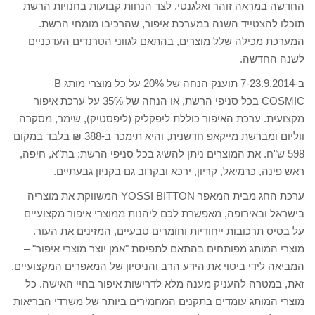
החדשה במראה זוהר ואלגנטי. לצד הנחות קבועות בחנויות הרשת
תוכלו להצטייד השנה במערכת איפור, שהרכיבו מומחי הרשת.
המערכת מכילה שלל מוצרים, בהתאם לגווני הטרנדים העדכניים
לשנה החדשה.
ב-7-23.9.2014 תוענק הנחה של 20% על כל מוצרי מותג B
COSMIC בכל סניפי הרשת, או הנחה של 35% על ערכת איפור
מקצועית. ערכת האיפור כוללת ליפקליק (ליפסטיק), שימר, מסקרה
ווליום ומברשת מייקאפ חדשנית, והיא תימכר ב-388 ₪ בלבד במקום
598 ש"ח. את המוצרים ניתן להשיג בכל סניפי הרשת: בת"א, חיפה,
ראש פינה, כרמיאל, קריון, ירכא ובקרוב גם בקניון גבעתיים.
ערכת החג מבית המאפר YOSSI BITTON המשווקת את מוצריה
בישראל ובאירופה, מאפשרת לכם ליהנות ממוצרי איפור מקצועיים
על בסיס תרכובות ייחודיות וחומרים טבעיים, המזינים את העור.
מוצרי המותג מפותחים בהתאם לתפיסת "אמן יוצר מוצרי איפור" –
המביאה לידי ביטוי את הידע הרב והניסיון של המאפרים המקצועיים.
זאת, במטרה להעניק מענה מלא לדרישות איפור בחיי האישה. כל
מוצרי המותג עומדים בתקנים המחמירים ביותר של משרדי הבריאות