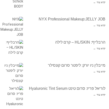
קרא עוד ←
NYX Professional Makeup:JELLY JOB
קרא עוד ←
הרבלייף: HL/SKIN – קרם לילה
קרא עוד ←
מייבלין ניו יורק: ליפטר סרום קונסילר
קרא עוד ←
לוריאל פריז: סרום טינט Hyaluronic Tint Serum
קרא עוד ←