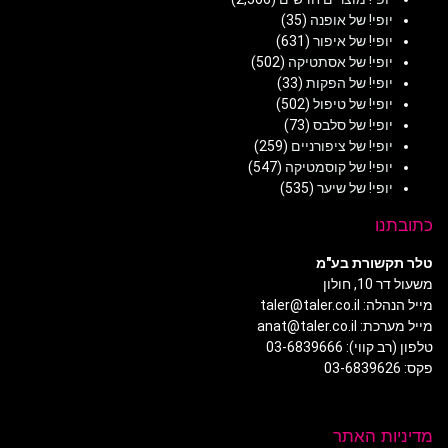
יופי! של אופנה
(35)
יופי! של איפור
(631)
יופי! של אסתטיקה
(502)
יופי! של הפקות
(33)
יופי! של טיפול
(502)
יופי! של סלבס
(73)
יופי! של ציפורניים
(259)
יופי! של קוסמטיקה
(547)
יופי! של שיער
(535)
כתובתנו
טלר תקשורת בע"מ
משעול דר 10, חולון
מייל הנהלה: taler@taler.co.il
מייל מערכת: anat@taler.co.il
טלפון (רב קווי): 03-6839666
פקס: 03-6839626
מדיניות האתר