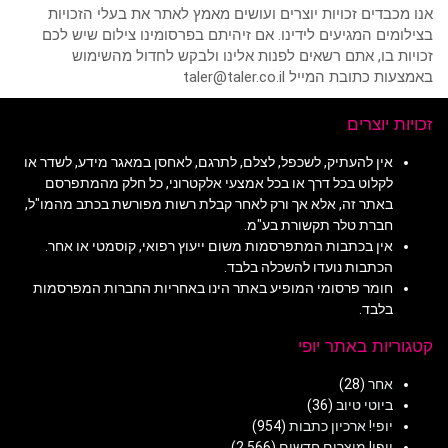
אנו מכבדים זכויות יוצרים ועושים מאמץ לאתר את בעלי הזכויות
בצילומים המגיעים לידינו. אם זיהיתם בפרסומינו צילום שיש לכם
זכויות בו, אתם רשאים לפנות אלינו ולבקש לחדול מהשימוש
באמצעות כתובת המייל taler@taler.co.il
זכויות יוצרים
אין להעתיק, לשכפל, לצלם, לתרגם, לאחסן במאגר מידע, לשדר או
לקלוט בכל דרך או בכל אמצעי אלקטרוני, כל חלק מהמתפרסם
באתר זה, אלא אך ורק לאחר קבלת רשות מפורשת בכתב מהמו"ל,
חברת טלר תקשורת בע"מ.
אין בכתבות המתפרסמות משום ייעוץ רפואי, קוסמטי או אחר.
הכתבות נועדו להשכלה בלבד.
חומר פרסומי המופיע באתר הינו באחריות החברות המפרסמות
בלבד.
קטגוריות באתר יופי
אחר
(28)
ביוטי טיוב
(36)
יופי! ארכיון כתבות
(954)
יופי! מוצרים חדשים
(2,566)