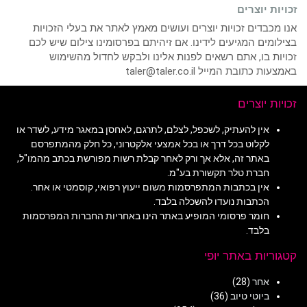
זכויות יוצרים
אנו מכבדים זכויות יוצרים ועושים מאמץ לאתר את בעלי הזכויות
בצילומים המגיעים לידינו. אם זיהיתם בפרסומינו צילום שיש לכם
זכויות בו, אתם רשאים לפנות אלינו ולבקש לחדול מהשימוש
באמצעות כתובת המייל taler@taler.co.il
זכויות יוצרים
אין להעתיק, לשכפל, לצלם, לתרגם, לאחסן במאגר מידע, לשדר או
לקלוט בכל דרך או בכל אמצעי אלקטרוני, כל חלק מהמתפרסם
באתר זה, אלא אך ורק לאחר קבלת רשות מפורשת בכתב מהמו"ל,
חברת טלר תקשורת בע"מ.
אין בכתבות המתפרסמות משום ייעוץ רפואי, קוסמטי או אחר.
הכתבות נועדו להשכלה בלבד.
חומר פרסומי המופיע באתר הינו באחריות החברות המפרסמות
בלבד.
קטגוריות באתר יופי
אחר
(28)
ביוטי טיוב
(36)