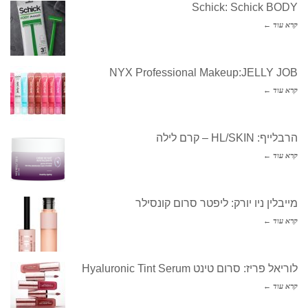
Schick: Schick BODY
קרא עוד ←
NYX Professional Makeup:JELLY JOB
קרא עוד ←
הרבלייף: HL/SKIN – קרם לילה
קרא עוד ←
מייבלין ניו יורק: ליפטר סרום קונסילר
קרא עוד ←
לוריאל פריז: סרום טינט Hyaluronic Tint Serum
קרא עוד ←