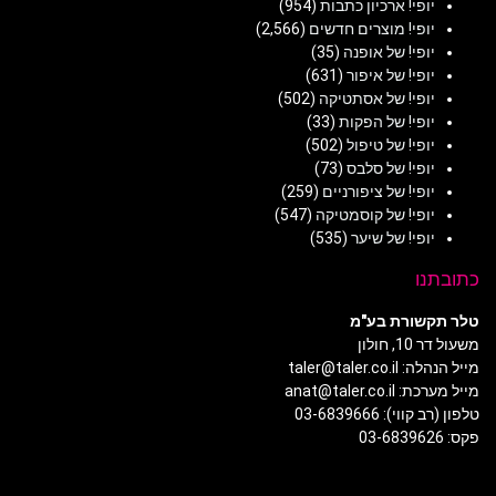
יופי! ארכיון כתבות
(954)
יופי! מוצרים חדשים
(2,566)
יופי! של אופנה
(35)
יופי! של איפור
(631)
יופי! של אסתטיקה
(502)
יופי! של הפקות
(33)
יופי! של טיפול
(502)
יופי! של סלבס
(73)
יופי! של ציפורניים
(259)
יופי! של קוסמטיקה
(547)
יופי! של שיער
(535)
כתובתנו
טלר תקשורת בע"מ
משעול דר 10, חולון
מייל הנהלה: taler@taler.co.il
מייל מערכת: anat@taler.co.il
טלפון (רב קווי): 03-6839666
פקס: 03-6839626