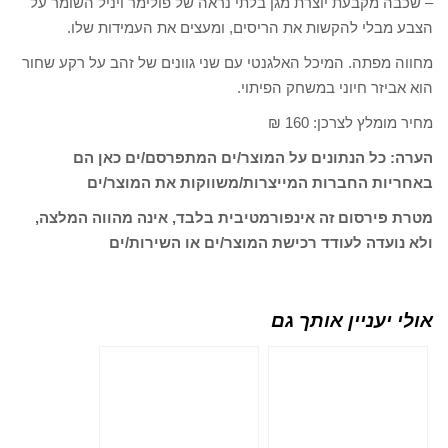
– שכבה מקבעת יוצרת מגן בלתי נראה של פולימר ויניל השומר על
הצבע מבלי להקשות את הריסים, ומעצים את העמידות שלו.
מחווה מפתה. המיכל האלגנטי עם שני גוונים של זהב על רקע שחור
הוא אביזר חיוני במשחק הפיתוי.
מחיר מומלץ לצרכן: 160 ₪
הערה: כל הנתונים על המוצר/ים המתפרסם/ים כאן הם
באחריות החברות המייצרות/משווקות את המוצר/ים
מטרת פירסום זה אינפורמטיבית בלבד, אינה מהווה המלצה,
ולא נועדה לעודד רכישת המוצר/ים או השירות/ים
אולי יעניין אותך גם