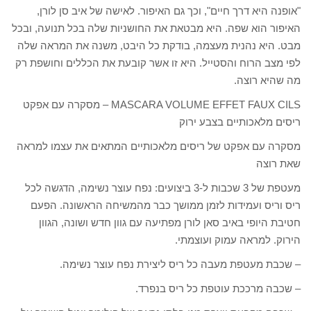
"אופנה היא דרך חיים", וכך גם האיפור. לאישה של איב סן לורן,
האיפור הוא שפה. היא מבטאת את החושניות שלה בכל תנועה, ובכל
מבט. היא נהנית מעצמה, בודקת כל היבט, משנה את המראה שלה
לפי מצב הרוח והסטייל. היא זו אשר קובעת את הכללים וחושפת רק
מה שהיא רוצה.
MASCARA VOLUME EFFET FAUX CILS – מסקרה עם אפקט
ריסים מלאכותיים בצבע ירוק
מסקרה עם אפקט של ריסים מלאכותיים המתאים את עצמו למראה
שאת רוצה
מעטפת של 3 שכבות ל-3 ביצועים: נפח עוצר נשימה, הדגשה לכל
ריס וריס ועמידות לזמן ממושך כבר מהמשיחה הראשונה. הפעם
חטיבת היופי באיב סאן לורן מפתיעה עם גוון חדש ושונה, הגוון
הירוק. למראה עמוק ועוצמתי.
– שכבת מעטפת מעבה כל ריס ליצירת נפח עוצר נשימה.
– שכבה מרככת עוטפת כל ריס בנפרד.