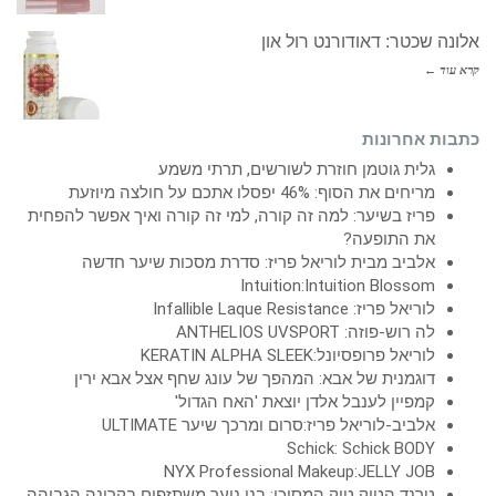
אלונה שכטר: דאודורנט רול און
קרא עוד ←
כתבות אחרונות
גלית גוטמן חוזרת לשורשים, תרתי משמע
מריחים את הסוף: 46% יפסלו אתכם על חולצה מיוזעת
פריז בשיער: למה זה קורה, למי זה קורה ואיך אפשר להפחית
את התופעה?
אלביב מבית לוריאל פריז: סדרת מסכות שיער חדשה
Intuition:Intuition Blossom
לוריאל פריז: Infallible Laque Resistance
לה רוש-פוזה: ANTHELIOS UVSPORT
לוריאל פרופסיונל:KERATIN ALPHA SLEEK
דוגמנית של אבא: המהפך של עונג שחף אצל אבא ירין
קמפיין לענבל אלדן יוצאת 'האח הגדול'
אלביב-לוריאל פריז:סרום ומרכך שיער ULTIMATE
Schick: Schick BODY
NYX Professional Makeup:JELLY JOB
טרנד הטיק טוק המסוכן: בני נוער משתזפים בקרינה הגבוהה