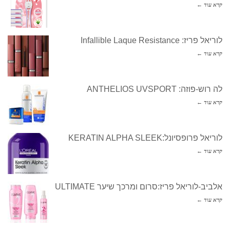
קרא עוד ←
לוריאל פריז: Infallible Laque Resistance
קרא עוד ←
לה רוש-פוזה: ANTHELIOS UVSPORT
קרא עוד ←
לוריאל פרופסיונל:KERATIN ALPHA SLEEK
קרא עוד ←
אלביב-לוריאל פריז:סרום ומרכך שיער ULTIMATE
קרא עוד ←