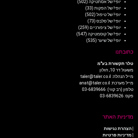
יופי! של אסתטיקה
(502)
יופי! של הפקות
(33)
יופי! של טיפול
(502)
יופי! של סלבס
(73)
יופי! של ציפורניים
(259)
יופי! של קוסמטיקה
(547)
יופי! של שיער
(535)
כתובתנו
טלר תקשורת בע"מ
משעול דר 10, חולון
מייל הנהלה: taler@taler.co.il
מייל מערכת: anat@taler.co.il
טלפון (רב קווי): 03-6839666
פקס: 03-6839626
מדיניות האתר
|
הצהרת נגישות
|
מדיניות פרטיות