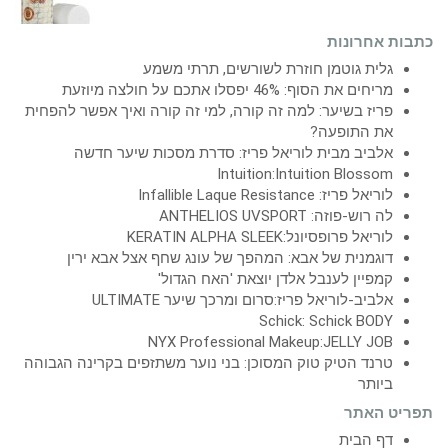
כתבות אחרונות
גלית גוטמן חוזרת לשורשים, תרתי משמע
מריחים את הסוף: 46% יפסלו אתכם על חולצה מיוזעת
פריז בשיער: למה זה קורה, למי זה קורה ואיך אפשר להפחית
את התופעה?
אלביב מבית לוריאל פריז: סדרת מסכות שיער חדשה
Intuition:Intuition Blossom
לוריאל פריז: Infallible Laque Resistance
לה רוש-פוזה: ANTHELIOS UVSPORT
לוריאל פרופסיונל:KERATIN ALPHA SLEEK
דוגמנית של אבא: המהפך של עונג שחף אצל אבא ירין
קמפיין לענבל אלדן יוצאת 'האח הגדול'
אלביב-לוריאל פריז:סרום ומרכך שיער ULTIMATE
Schick: Schick BODY
NYX Professional Makeup:JELLY JOB
טרנד הטיק טוק המסוכן: בני נוער משתזפים בקרינה הגבוהה
ביותר
תפריט האתר
דף הבית