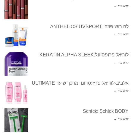
קרא עוד ←
לה רוש-פוזה: ANTHELIOS UVSPORT
קרא עוד ←
לוריאל פרופסיונל:KERATIN ALPHA SLEEK
קרא עוד ←
אלביב-לוריאל פריז:סרום ומרכך שיער ULTIMATE
קרא עוד ←
Schick: Schick BODY
קרא עוד ←