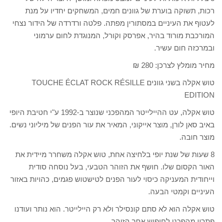
רכות, תשוקה בוערת של גוונים חמים, המשחקים יחדיו על מנת
לעטוף את העיניים במסתורין מפתה. פלטה ורדרדה של הידור נצחי
המורכבת מורוד בהיר, אפרסק וקורל, המנוגדת לחום ערמוני
ובמרכזה חום עשיר.
מחיר מומלץ לצרכן: 280 ₪
טוש אקלה בשני גוונים TOUCHE ÉCLAT ROCK RÉSILLE
EDITION
טוש אקלה, עט ההיילייטר המהפכני שנוצר ב-1992 ע"י חטיבת היופי
באיב סאן לורן, מוצר אייקוני, המאיר את עור הפנים של מיליוני נשים.
מוצר חובה.
8 שעות של שנת יופי בלחיצה אחת, טוש אקלה משחרר מיידית את
האור הקסום שלו. חושף את הזוהר הטבעי, בעל נוסחה סודית
וייחודית המעניקה כיסוי לעור הפנים לטישטוש פגמים, כהויות באזור
העיניים וקמטי הבעה.
טוש אקלה הוא לא סתם קונסילר ולא רק היילייטר. הוא נותר ועודנו
פתרון מהפכני לחיפוש אחר הזוהר.