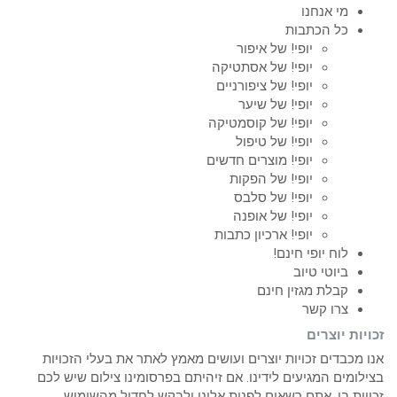
מי אנחנו
כל הכתבות
יופי! של איפור
יופי! של אסתטיקה
יופי! של ציפורניים
יופי! של שיער
יופי! של קוסמטיקה
יופי! של טיפול
יופי! מוצרים חדשים
יופי! של הפקות
יופי! של סלבס
יופי! של אופנה
יופי! ארכיון כתבות
לוח יופי חינם!
ביוטי טיוב
קבלת מגזין חינם
צרו קשר
זכויות יוצרים
אנו מכבדים זכויות יוצרים ועושים מאמץ לאתר את בעלי הזכויות
בצילומים המגיעים לידינו. אם זיהיתם בפרסומינו צילום שיש לכם
זכויות בו, אתם רשאים לפנות אלינו ולבקש לחדול מהשימוש