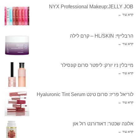
NYX Professional Makeup:JELLY JOB
קרא עוד ←
הרבלייף: HL/SKIN – קרם לילה
קרא עוד ←
מייבלין ניו יורק: ליפטר סרום קונסילר
קרא עוד ←
לוריאל פריז: סרום טינט Hyaluronic Tint Serum
קרא עוד ←
אלונה שכטר: דאודורנט רול און
קרא עוד ←