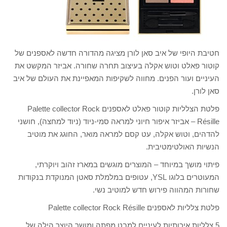
חטיבת היופי של איב סאן לורן מציגה מהדורה חדשה לאספנים של
קוטור פאלט וטוש אקלה בעיצוב תחרה שחורה. אביזר המקשט את
העיניים ועור הפנים. מחווה לשקיפות המאפיינת את העולם של איב
סאן לורן.
פלטת הצלליות קוטור פאלט לאספנים Palette collector Rock
Résille – אביזר איפור חיוני למראה סמי-ניוד (ניוד למחצה), חושני
להדהים, וטוש אקלה, עט קסם למראה מואר, החוגג את מוטיב
הנשיות האולטימטיבית.
פיתוי מושך במיוחד – המוצרים מוגשים במארז זהוב ויוקרתי,
המעוטרים בלוגו YSL, עטופים במלמלת סאטן המנוקדת בנקודות
שחורות המהווה פירוש חדש למוטיב נשי.
פלטת צלליות לאספנים Palette collector Rock Résille
5 צלליות איכותיות לעיניים למבט מפתה ומושך היוצר הילה של