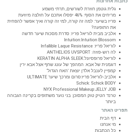
כתבות אחרונות
גלית גוטמן חוזרת לשורשים, תרתי משמע
מריחים את הסוף: 46% יפסלו אתכם על חולצה מיוזעת
פריז בשיער: למה זה קורה, למי זה קורה ואיך אפשר להפחית
את התופעה?
אלביב מבית לוריאל פריז: סדרת מסכות שיער חדשה
Intuition:Intuition Blossom
לוריאל פריז: Infallible Laque Resistance
לה רוש-פוזה: ANTHELIOS UVSPORT
לוריאל פרופסיונל:KERATIN ALPHA SLEEK
דוגמנית של אבא: המהפך של עונג שחף אצל אבא ירין
קמפיין לענבל אלדן יוצאת 'האח הגדול'
אלביב-לוריאל פריז:סרום ומרכך שיער ULTIMATE
Schick: Schick BODY
NYX Professional Makeup:JELLY JOB
טרנד הטיק טוק המסוכן: בני נוער משתזפים בקרינה הגבוהה
ביותר
תפריט האתר
דף הבית
מי אנחנו
כל הכתבות