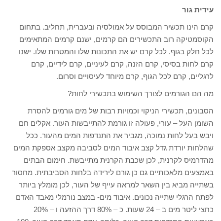
עידית גור
קרם הינו תכשיר המבוסס על אמולסיה ובעברית, תחליב. בתחום
הקוסמטיקה רוב התכשירים הם קרמים, ישנם קרמים המתאימים
לכל חלק בגוף. לכל קרם יש את התכונות שלו והמטרות שלו. ישנו
קרם לחות בסיסי, קרם הזנה, קרם לעיניים, קרם לידיים, קרם
לרגליים, קרם לכל הגוף, קרם מיוחד לעיסויים וסרום.
מה הם הגורמים לצורך השימוש בתכשירי לחות?
הסבונים, תכשירי הניקוי וכמויות רבות של מים גורמים להסרת
השומן העל – עורי, פעולה זו גורמת להתייבשות העור. אקלים חם
ויבש בעל לחות נמוכה, מגביר את התנדפות המים מהעור. ככל
שהלחות יורדת גדל קצב איבוד המים לסביבה מקצב אספקת המים
מהדרמיס לקרנית, לכן שכבת הקרנית מתייבשת. חימום הבתים
באמצעים מלאכותיים גם כן גורם לירידה בלחות הסביבתית. מחסור
בשתייה מביא בין השאר למראה עייף של העור, לכן מומלץ ביותר
לפתח הרגלי שתייה נכונים. איבוד מים- במצב נורמלי מאבד האדם
כחצי ליטר מים ב – 24 שעות. כ – 80% דרך ההזעה ו – 20%