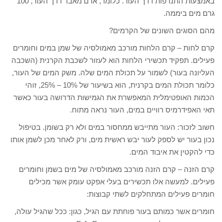
באמצעות התנדפות דרך העור. כלומר, אדם מאבד דרך העור, 100
גרם מים ביממה.
מהם הסוגים השונים של הקרמים?
קרם לחות – קרם הלחות מורכב מאמולסיה של שמן במים וחומרים
פעילים. תפקיד תכשירי הלחות הוא לעזור לשכבת הקרנית (השכבה
העליונה בעור) לשמור על תכולת המים שלה. משק המים של העור,
כלומר תכולת המים בקרנית, הוא בשיעור של 10% – 25%, זוהי
הכמות האופטימלית המאפשרת את הגמישות הדרושה בעור כאשר
תאי האפידרמיס רוויים במים, העור נראה מתוח.
חשוב לזכור: העור מתייבש ממחסור במים ולא רק בשומן. בטיפול
נכון בעור יש לספק לעור יבש ראשית מים, ורק לאחר מכן לשמן אותו
כדי להקטין את איבוד המים.
קרם הזנה – קרם הזנה מורכב מאמולסיה של מים בשמן וחומרים
פעילים. למעשה אלו תכשירים בעלי אפקט עומק אשר מכילים
חומרים פעילים המתחלקים לשתי קבוצות:
חומרים אשר כמותם בעור פוחתת עם הגיל, כגון: ככל שהגיל עולה,