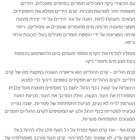
עם תכשירי ניקוי המכילים חומרים בסיסיים ומאכלים, הידיים
חשופות יותר לפגיעות מכניות. קרם הידיים ממלא את התפקידים
הבאים: הענקת לחות, הגנה על עור הידיים על ידי יצירת מעטה
חומצי ומעטה הדוחה מים מחומרים שומניים או מסיליקון. ריפוי
ואיחוי הפציעות על ידי הוספת חומרים פעילים בעלי תכונות איחוי
וריפוי.
מומלץ למרוח את הקרם מספר פעמים ביום ולהשתמש בכפפות
בעת מגע מים וחומרי ניקוי.
קרם רגליים – קרם הרגליים הוא וריאציה השונה במקצת מזו של קרם
הידיים. לקרם הרגליים יש תפקידים נוספים: ריכוך כדי למנוע
היווצרות עור קשה בכף הרגל. לשם כך מוסיפים חומצה אונדיצלנית
המפוררת את העור הקשה, ווזלין המרכך את העור, מניעת הזעה
הגורמת לריח לא נעים, מניעת התפתחות של פטריות. ישנה נטייה
טבעית לפטריות בכף הרגל ולכן יש המוסיפים לקרם הרגליים חומרים
המונעים התפתחות פטריות.
קרם גוף – את קרם הגוף נמרח על כל הגוף ולכן עליו להיות בעל
מרקם עדין, לא שמנוני וקל למריחה. קרם הגוף מורכב מאמולסיה של