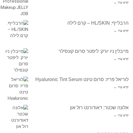
קרא עוד ←
הרבלייף: HL/SKIN – קרם לילה
קרא עוד ←
מייבלין ניו יורק: ליפטר סרום קונסילר
קרא עוד ←
לוריאל פריז: סרום טינט Hyaluronic Tint Serum
קרא עוד ←
אלונה שכטר: דאודורנט רול און
קרא עוד ←