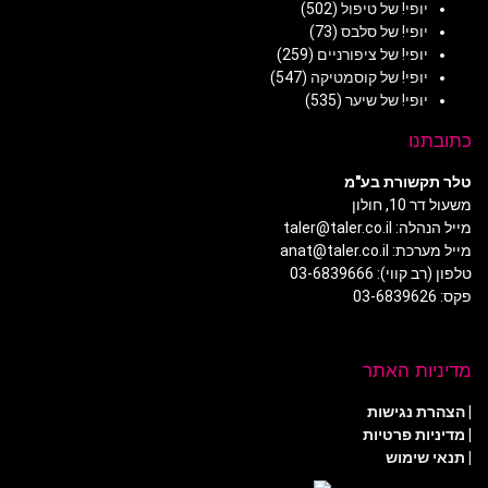
יופי! של טיפול
(502)
יופי! של סלבס
(73)
יופי! של ציפורניים
(259)
יופי! של קוסמטיקה
(547)
יופי! של שיער
(535)
כתובתנו
טלר תקשורת בע"מ
משעול דר 10, חולון
מייל הנהלה: taler@taler.co.il
מייל מערכת: anat@taler.co.il
טלפון (רב קווי): 03-6839666
פקס: 03-6839626
מדיניות האתר
|
הצהרת נגישות
|
מדיניות פרטיות
| תנאי שימוש