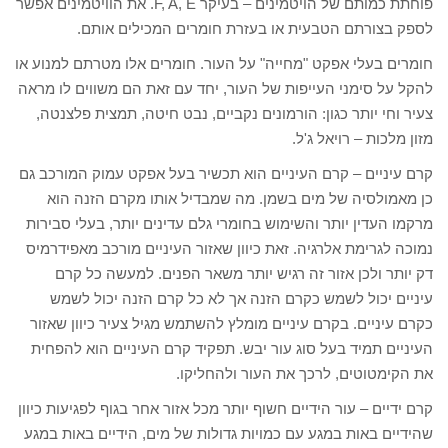
פוחתת כמותם של הויטמינים – בעיקר F, A, E. את הוויטמינים אפשר
לספק בצורתם הטבעית או בעזרת חומרים המכילים אותם.
חומרים בעלי אפקט "מחייה" על העור. חומרים אלו מטרתם למנוע או
להקל על סימני העייפות של העור, יחד עם זאת הם משווים לו מראה
צעיר וחי יותר כגון: הורמונים נקביים, נבט חיטה, תמצית פלצנטה,
מזון מלכות – רויאל ג'ל.
קרם עיניים – קרם העיניים הוא תכשיר בעל אפקט עמוק המורכב גם
כן מאמולסיה של מים בשמן. מה שמבדיל אותו מקרם הזנה הוא
מרקמו העדין יותר והשימוש בחומרי גלם עדינים יותר, בעלי סבירות
נמוכה לגרימת אלרגיה. זאת כיוון שאזור העיניים מורכב מאפידרמיס
דק יותר ולכן אזור זה רגיש יותר משאר הפנים. למעשה כל קרם
עיניים יכול לשמש כקרם הזנה אך לא כל קרם הזנה יכול לשמש
כקרם עיניים. בקרם עיניים מומלץ להשתמש מגיל צעיר כיוון שאזור
העיניים תמיד בעל סוג עור יבש. תפקיד קרם העיניים הוא להפחית
את הקימטוטים, לרכך את העור ולהחליקו.
קרם ידיים – עור הידיים חשוף יותר מכל אזור אחר בגוף לפגיעות כיוון
שהידיים באות במגע עם כמויות גדולות של מים, הידיים באות במגע