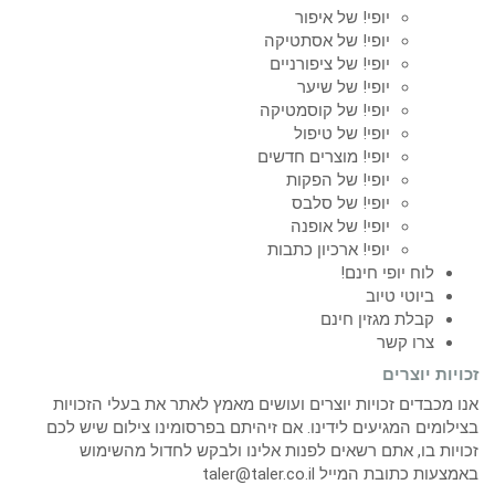
יופי! של איפור
יופי! של אסתטיקה
יופי! של ציפורניים
יופי! של שיער
יופי! של קוסמטיקה
יופי! של טיפול
יופי! מוצרים חדשים
יופי! של הפקות
יופי! של סלבס
יופי! של אופנה
יופי! ארכיון כתבות
לוח יופי חינם!
ביוטי טיוב
קבלת מגזין חינם
צרו קשר
זכויות יוצרים
אנו מכבדים זכויות יוצרים ועושים מאמץ לאתר את בעלי הזכויות
בצילומים המגיעים לידינו. אם זיהיתם בפרסומינו צילום שיש לכם
זכויות בו, אתם רשאים לפנות אלינו ולבקש לחדול מהשימוש
באמצעות כתובת המייל taler@taler.co.il