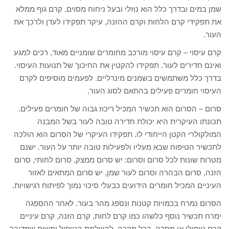
שמן במים ובדרך כלל הוא נוזלי ובעל ניחוח מסוים. קרם גוף ממלא
את תפקידי קרם הלחות וקרם ההזנה, עיקר תפקידו לעדן ולרכך את
העור.
קרם עיסוי – קרם עיסוי מורכב מחומרים שומניים מאוד, רכים למגע
ואינם חדירים לעור. תפקידו להקטין את החיכוך של תנועות העיסוי.
בדרך כלל משתמשים בשמנים מינרליים. לפעמים מוסיפים לקרם
העיסוי חומרים פעילים בהתאם לסוג העור.
סרום – הסרום הוא תכשיר המכיל ריכוז גבוה של חומרים פעילים.
תכונתו העיקרית היא יכולת חדירה טובה לעור בשל המבנה
המולקולרי הקטן הייחודי לו. תפקידו העיקרי של הסרום הוא הולכה
לתכשיר הטיפוח שבא מעליו ולפעילות טובה יותר על העור. ישנם
מטרות שונות לכל סרום וסרום: יש סרום ממצק, סרום לחותי, סרום
הזנה, סרום הבהרה וסרום לעור שמן, יש סרום המתאים לאזור
העיניים המכיל חומרים הידועים כבעלי סיכוי נמוך לפיתוח רגישויות.
הסרום נמרח בכמויות קטנות ונספג מהר בעור. לאחר ההספגה
ימרח תכשיר נוסף כלשהו כמו קרם לחות, קרם הזנה, קרם עיניים
קרם טיפולי או מסכה. בכל מקרה, להשלמת הטיפול ומשום שמדובר