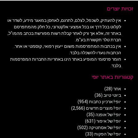
זכויות יוצרים
אין להעתיק, לשכפל, לצלם, לתרגם, לאחסן במאגר מידע, לשדר או
לקלוט בכל דרך או בכל אמצעי אלקטרוני, כל חלק מהמתפרסם
באתר זה, אלא אך ורק לאחר קבלת רשות מפורשת בכתב מהמו"ל,
חברת טלר תקשורת בע"מ.
אין בכתבות המתפרסמות משום ייעוץ רפואי, קוסמטי או אחר.
הכתבות נועדו להשכלה בלבד.
חומר פרסומי המופיע באתר הינו באחריות החברות המפרסמות
בלבד.
קטגוריות באתר יופי
אחר
(28)
ביוטי טיוב
(36)
יופי! ארכיון כתבות
(954)
יופי! מוצרים חדשים
(2,566)
יופי! של אופנה
(35)
יופי! של איפור
(631)
יופי! של אסתטיקה
(502)
יופי! של הפקות
(33)