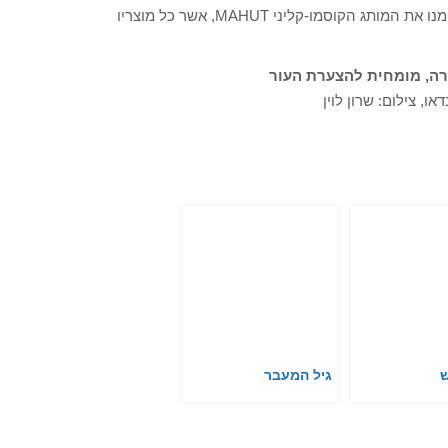
הקליני שלו גם התפרסם מאמר רפואי השנה. סביב הקומפלקס הקמנו את המותג הקוסמו-קליני MAHUT, אשר כל מוצריו
ירה, מומחית להצערת העור
או, צילום: שרון לוין
ש
גיל המעבר