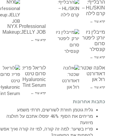
הרבלייף:
HL/SKIN –
קרם לילה
קרא עוד ←
NYX Professional
מייבלין ניו
Makeup:JELLY JOB
יורק: ליפטר
קרא עוד ←
סרום
קונסילר
קרא עוד ←
אלונה שכטר:
לוריאל פריז:
דאודורנט
סרום טינט
רול און
Hyaluronic
Tint Serum
קרא עוד ←
קרא עוד ←
כתבות אחרונות
גלית גוטמן חוזרת לשורשים, תרתי משמע
מריחים את הסוף: 46% יפסלו אתכם על חולצה
מיוזעת
פריז בשיער: למה זה קורה, למי זה קורה ואיך אפש
להפחית את התופעה?