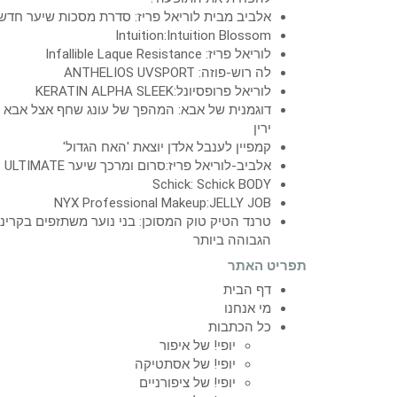
אלביב מבית לוריאל פריז: סדרת מסכות שיער חדש
Intuition:Intuition Blossom
לוריאל פריז: Infallible Laque Resistance
לה רוש-פוזה: ANTHELIOS UVSPORT
לוריאל פרופסיונל:KERATIN ALPHA SLEEK
דוגמנית של אבא: המהפך של עונג שחף אצל אבא
ירין
קמפיין לענבל אלדן יוצאת 'האח הגדול'
אלביב-לוריאל פריז:סרום ומרכך שיער ULTIMATE
Schick: Schick BODY
NYX Professional Makeup:JELLY JOB
טרנד הטיק טוק המסוכן: בני נוער משתזפים בקרינ
הגבוהה ביותר
תפריט האתר
דף הבית
מי אנחנו
כל הכתבות
יופי! של איפור
יופי! של אסתטיקה
יופי! של ציפורניים