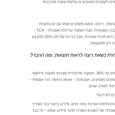
תאים לקמטים עמוקים או צלקות אקנה מורכבות.
ר, ריכוזו, והאם משלבים אותו עם טכנולוגיות
נוספות. למשל, חומצות כמו מנדלית או סליצילית יישארו תמיד בשכבה השטחית. אבל חומצה טריכלורואצטית – TCA –
יכולה לחדור לעומקים שונים, תלוי בריכוז שלה. בריכוז של 10–15% היא תהיה שטחית, אבל בריכוז של 25–35% תתבצע
עה רק מתעצמת.
חרת כשאת רוצה לראות תוצאות, ומה ההבדל
לקוסמטיקאיות מותר לעבוד איתן עד ריכוז של 16%, ורופאים – לעתים עד 30%. חומצה סליצילית מצוינת לאקנה ודלקות
א קלאסית לפילינגים בעומקים משתנים, ועם פנול – שהוא החומר הכי עוצמתי –
מה לאורך שנים.
ם לפילינג?
ההחלמה אורכת כמה ימים. פילינג בינוני כבר מצריך
בתה של כשבוע-עשרה ימים. פילינג עמוק – זה כבר