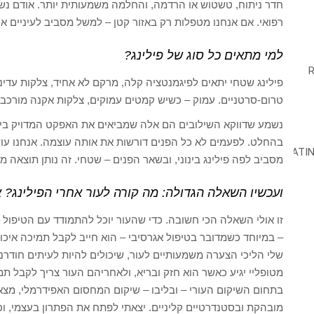
חדר ניתוח, טשטוש או הרדמה, והחלמה משמעותית יותר. אודם נש
רפואי. אם אנחנו מטפלות רק באזור קטן – למשל מסביב לעיניים או
למי מתאים כל סוג של פילינג?
פילינג שטחי יתאים לפיגמנטציה קלה, מרקם לא אחיד, צלקות עדינות
טרום-סרטניים. עמוק – כשיש קמטים עמוקים, צלקות אקנה מורכבות 
נשמע שדווקא השילובים הם אלה שמביאים את האפקט המדויק בי
בהחלט. לפעמים לא כל הפנים דורשות את אותה עוצמה. אנחנו עושות
מסביב לפה פילינג בינוני, ובשאר הפנים – שטחי. זה נותן תוצאה מ
ועכשיו השאלה הגדולה: מה קורה לעור אחרי הפילינג? 
זו אולי השאלה הכי חשובה. כדי שהעור יוכל להתמודד עם הטיפול – 
– במיוחד כשמדובר בטיפול אגרסיבי – הוא חייב לקבל תמיכה איכ
שלי הליכי הצערה משמעותיים לעור, שיכולים להיות לעיתים חודרני
מטופליי יגיע כאשר הוא חזק ובריא, ולאחריהם העור צריך לקבל תמ
בתחום השיקום העורי – ובליבו – שיקום המחסום האפידרמלי, מצא