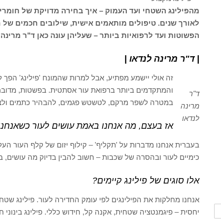
מהפילינג השטחי ועד העמוק – איך בחירה מדויקת של חומרים,
לאורך שנים. טיפולים מותאמים אישית, שילובים חכמים של חו
הפשוטות ועד לרפואיות ביותר – שעליהן עונה כאן ד"ר מרינה 
| ד"ר מרינה לנדאו |
זה אולי יישמע מפתיע, אבל למרות שהמונח 'פילינג' הפך 
והמתקדמים ביותר ברפואת עור אסתטית. בפשטות, מדוב
ד"ר
במטרה לשפר מרקם, לטשטש פגמים, להבהיר כתמים ולצ
מרינה
לנדאו
אז בעצם, מה אנחנו באמת עושים לעור כשאנחנו 
בעברית אנחנו מדברות על 'תקליף' – קילוף יזום של קלף העור העל
כימיים לעור ובהסרה של שכבות – חשוב להבין בדיוק מה עושים, 
אלו סוגים של פילינג קיימים?
אנחנו מחלקות את הפילינגים לפי עומק החדירה לעור. פילינג שט
יחסית – פיגמנטציה שטחית, אקנה קל, חידוש כללי. פילינג בינוני