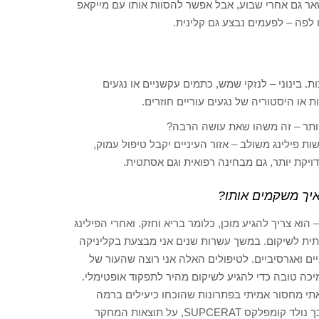
אר גם אחרי שבוע, אבל אפשר להסוות אותו עם מייקאפ
 לפה – לפעמים נבצע גם קלינית.
. בינוני – לנזקי שמש, כתמים עקשניים או נגעים
או היסטוריה של נגעים עוריים חוזרים.
ותר – זה משהו שאת עושה הרבה?
 פילינג משולב – אזור העיניים יקבל טיפול עמוק,
דויקת יותר, גם מבחינה רפואית וגם אסתטית.
איך משקמים אותו?
הוא צריך להגיע מוכן, כלומר בריא וחזק. ואחרי הפילינג
ותית לשיקום. במשך עשרות שנים אני מבצעת בקליניקה
ים ואגרסיביים. לטיפולים האלה אני רוצה שהעור של
יכה טובה כדי להגיע לשיקום מהיר לתפקוד אופטימלי.
תי מחסור אמיתי בפתרונות שהוכחו כיעילים ברמה
מובהקת ובסטנדרטיים קליניים. יצאתי לפתח את הפתרון בעצמי, וכך נולד קומפלקס SUPCERAT, על תוצאות המחקר