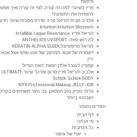
מיוזעת
פריז בשיער: למה זה קורה, למי זה קורה ואיך אפש
להפחית את התופעה?
אלביב מבית לוריאל פריז: סדרת מסכות שיער חדש
Intuition:Intuition Blossom
לוריאל פריז: Infallible Laque Resistance
לה רוש-פוזה: ANTHELIOS UVSPORT
לוריאל פרופסיונל:KERATIN ALPHA SLEEK
דוגמנית של אבא: המהפך של עונג שחף אצל אבא
ירין
קמפיין לענבל אלדן יוצאת 'האח הגדול'
אלביב-לוריאל פריז:סרום ומרכך שיער ULTIMATE
Schick: Schick BODY
NYX Professional Makeup:JELLY JOB
טרנד הטיק טוק המסוכן: בני נוער משתזפים בקרינ
הגבוהה ביותר
תפריט האתר
דף הבית
מי אנחנו
כל הכתבות
יופי! של איפור