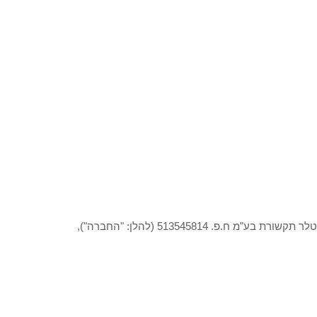
ברוך הבא לאתר יופי (להלן: "האתר"). האתר מופעל ומנוהל על ידי טלר תקשורת בע"מ ח.פ. 513545814 (להלן: "החברה"),