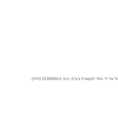
עודכן לאחרונה: 17/08/2025 אתר יופי (להלן: "האתר") מופעל ומנוהל על ידי טלר תקשורת בע"מ, ח.פ. 513545814 (להלן: