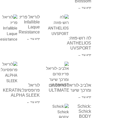
Blossom
קרא עוד ←
לוריאל פריז:
Infallible
Laque
Resistance
לה רוש-פוזה:
קרא עוד ←
ANTHELIOS
UVSPORT
קרא עוד ←
אלביב-לוריאל פריז:סרום
לוריאל
ומרכך שיער ULTIMATE
פרופסיונל:KERATIN
ALPHA SLEEK
קרא עוד ←
קרא עוד ←
Schick:
Schick
BODY