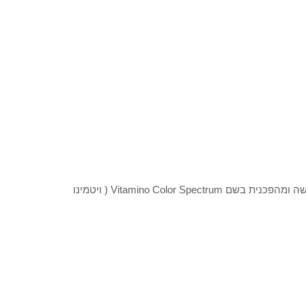
L'Oréal Professionnel (לוריאל פרופסיונל) משיק סדרת טיפוח חדשה ומהפכנית בשם Vitamino Color Spectrum ( ויטמינו