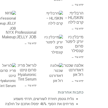
קרא עוד ←
הרבלייף:
HL/SKIN –
קרם לילה
קרא עוד ←
NYX Professional
מייבלין ניו
Makeup:JELLY JOB
יורק: ליפטר
קרא עוד ←
סרום
קונסילר
קרא עוד ←
אלונה שכטר:
לוריאל פריז:
דאודורנט
סרום טינט
רול און
Hyaluronic
Tint Serum
קרא עוד ←
קרא עוד ←
כתבות אחרונות
גלית גוטמן חוזרת לשורשים, תרתי משמע
מריחים את הסוף: 46% יפסלו אתכם על חולצה