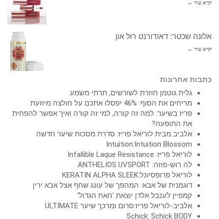
קרא עוד ←
אלונה שכטר: דאודורנט רול און
קרא עוד ←
כתבות אחרונות
גלית גוטמן חוזרת לשורשים, תרתי משמע
מריחים את הסוף: 46% יפסלו אתכם על חולצה מיוזעת
פריז בשיער: למה זה קורה, למי זה קורה ואיך אפשר להפחית
את התופעה?
אלביב מבית לוריאל פריז: סדרת מסכות שיער חדשה
Intuition:Intuition Blossom
לוריאל פריז: Infallible Laque Resistance
לה רוש-פוזה: ANTHELIOS UVSPORT
לוריאל פרופסיונל:KERATIN ALPHA SLEEK
דוגמנית של אבא: המהפך של עונג שחף אצל אבא ירין
קמפיין לענבל אלדן יוצאת 'האח הגדול'
אלביב-לוריאל פריז:סרום ומרכך שיער ULTIMATE
Schick: Schick BODY