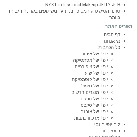
NYX Professional Makeup:JELLY JOB
טרנד הטיק טוק המסוכן: בני נוער משתזפים בקרינה הגבוהה
ביותר
תפריט האתר
דף הבית
מי אנחנו
כל הכתבות
יופי! של איפור
יופי! של אסתטיקה
יופי! של ציפורניים
יופי! של שיער
יופי! של קוסמטיקה
יופי! של טיפול
יופי! מוצרים חדשים
יופי! של הפקות
יופי! של סלבס
יופי! של אופנה
יופי! ארכיון כתבות
לוח יופי חינם!
ביוטי טיוב