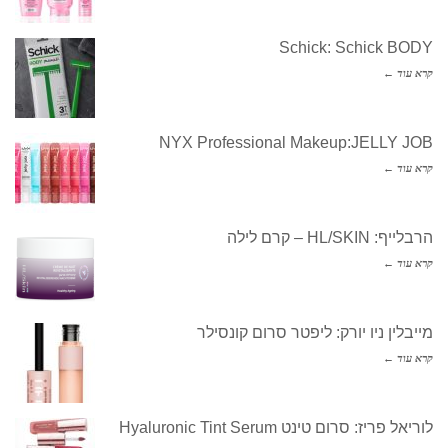
Schick: Schick BODY
קרא עוד ←
NYX Professional Makeup:JELLY JOB
קרא עוד ←
הרבלייף: HL/SKIN – קרם לילה
קרא עוד ←
מייבלין ניו יורק: ליפטר סרום קונסילר
קרא עוד ←
לוריאל פריז: סרום טינט Hyaluronic Tint Serum