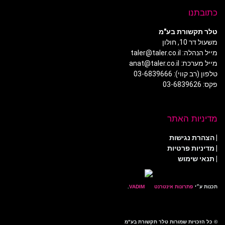
כתובתנו
טלר תקשורת בע"מ
משעול דר 10, חולון
מייל הנהלה: taler@taler.co.il
מייל מערכת: anat@taler.co.il
טלפון (רב קווי): 03-6839666
פקס: 03-6839626
מדיניות האתר
|
הצהרת נגישות
|
מדיניות פרטיות
| תנאי שימוש
תכנות ע״י
פתרונות אינטרנט
.
© כל הזכויות שמורות טלר תקשורת בע"מ