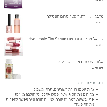
מייבלין ניו יורק: ליפטר סרום קונסילר
קרא עוד ←
לוריאל פריז: סרום טינט Hyaluronic Tint Serum
קרא עוד ←
אלונה שכטר: דאודורנט רול און
קרא עוד ←
כתבות אחרונות
גלית גוטמן חוזרת לשורשים, תרתי משמע
מריחים את הסוף: 46% יפסלו אתכם על חולצה מיוזעת
פריז בשיער: למה זה קורה, למי זה קורה ואיך אפשר להפחית
את התופעה?