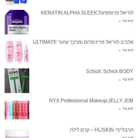
לוריאל פרופסיונל:KERATIN ALPHA SLEEK
קרא עוד ←
אלביב-לוריאל פריז:סרום ומרכך שיער ULTIMATE
קרא עוד ←
Schick: Schick BODY
קרא עוד ←
NYX Professional Makeup:JELLY JOB
קרא עוד ←
הרבלייף: HL/SKIN – קרם לילה
קרא עוד ←