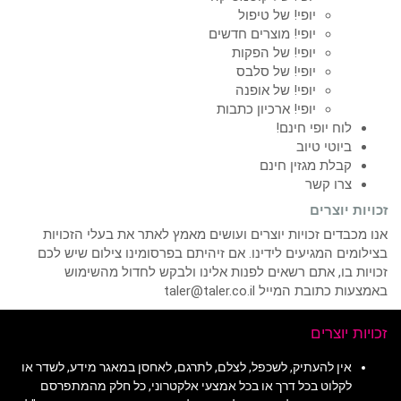
יופי! של טיפול
יופי! מוצרים חדשים
יופי! של הפקות
יופי! של סלבס
יופי! של אופנה
יופי! ארכיון כתבות
לוח יופי חינם!
ביוטי טיוב
קבלת מגזין חינם
צרו קשר
זכויות יוצרים
אנו מכבדים זכויות יוצרים ועושים מאמץ לאתר את בעלי הזכויות
בצילומים המגיעים לידינו. אם זיהיתם בפרסומינו צילום שיש לכם
זכויות בו, אתם רשאים לפנות אלינו ולבקש לחדול מהשימוש
באמצעות כתובת המייל taler@taler.co.il
זכויות יוצרים
אין להעתיק, לשכפל, לצלם, לתרגם, לאחסן במאגר מידע, לשדר או
לקלוט בכל דרך או בכל אמצעי אלקטרוני, כל חלק מהמתפרסם