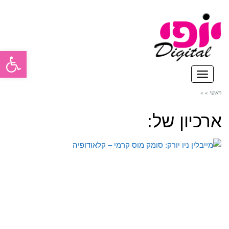
פתח סרגל
תפריט
ראשי
»
»
ארכיון של: