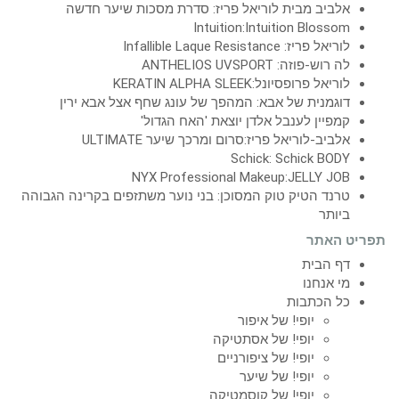
אלביב מבית לוריאל פריז: סדרת מסכות שיער חדשה
Intuition:Intuition Blossom
לוריאל פריז: Infallible Laque Resistance
לה רוש-פוזה: ANTHELIOS UVSPORT
לוריאל פרופסיונל:KERATIN ALPHA SLEEK
דוגמנית של אבא: המהפך של עונג שחף אצל אבא ירין
קמפיין לענבל אלדן יוצאת 'האח הגדול'
אלביב-לוריאל פריז:סרום ומרכך שיער ULTIMATE
Schick: Schick BODY
NYX Professional Makeup:JELLY JOB
טרנד הטיק טוק המסוכן: בני נוער משתזפים בקרינה הגבוהה
ביותר
תפריט האתר
דף הבית
מי אנחנו
כל הכתבות
יופי! של איפור
יופי! של אסתטיקה
יופי! של ציפורניים
יופי! של שיער
יופי! של קוסמטיקה